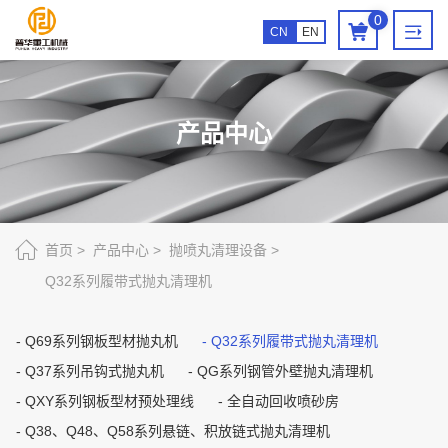
Q32
0
CN
EN
系
列
履
产品中心
带
式
抛
丸
首页
产品中心
抛喷丸清理设备
Q32系列履带式抛丸清理机
清
理
Q69系列钢板型材抛丸机
Q32系列履带式抛丸清理机
机
Q37系列吊钩式抛丸机
QG系列钢管外壁抛丸清理机
QXY系列钢板型材预处理线
全自动回收喷砂房
Q38、Q48、Q58系列悬链、积放链式抛丸清理机