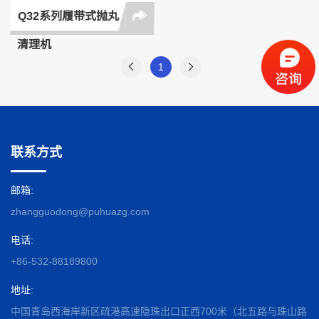
Q32系列履带式抛丸
清理机
1
联系方式
邮箱:
zhangguodong@puhuazg.com
电话:
+86-532-88189800
地址:
中国青岛西海岸新区疏港高速隐珠出口正西700米（北五路与珠山路