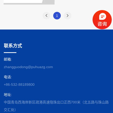
1
联系方式
邮箱:
zhangguodong@puhuazg.com
电话:
+86-532-88189800
地址:
中国青岛西海岸新区疏港高速隐珠出口正西700米（北五路与珠山路
交汇处）