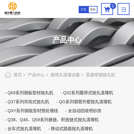
高
0
CN
EN
速
带
钢
产品中心
抛
丸
机
首页
产品中心
抛喷丸清理设备
高速带钢抛丸机
Q69系列钢板型材抛丸机
Q32系列履带式抛丸清理机
Q37系列吊钩式抛丸机
QG系列钢管外壁抛丸清理机
QXY系列钢板型材预处理线
全自动回收喷砂房
Q38、Q48、Q58系列悬链、积放链式抛丸清理机
台车式抛丸清理机
移动式路面抛丸清理机