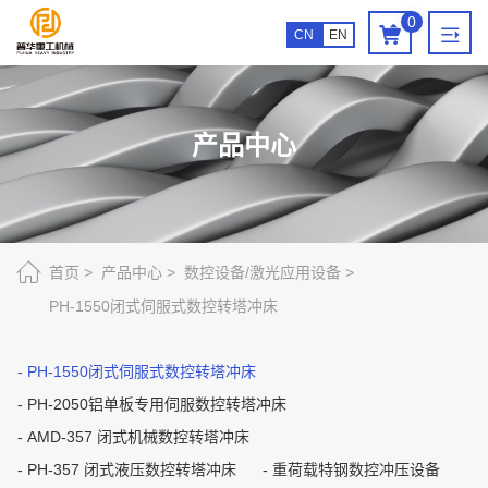
PH-
0
CN
EN
1550
闭
式
产品中心
伺
服
式
数
首页
产品中心
数控设备/激光应用设备
PH-1550闭式伺服式数控转塔冲床
控
转
PH-1550闭式伺服式数控转塔冲床
塔
PH-2050铝单板专用伺服数控转塔冲床
冲
AMD-357 闭式机械数控转塔冲床
床
PH-357 闭式液压数控转塔冲床
重荷载特钢数控冲压设备