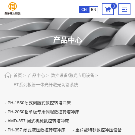
ET
0
CN
EN
系
列
板
产品中心
管
一
体
光
首页
产品中心
数控设备/激光应用设备
ET系列板管一体光纤激光切割系统
纤
激
PH-1550闭式伺服式数控转塔冲床
光
PH-2050铝单板专用伺服数控转塔冲床
切
AMD-357 闭式机械数控转塔冲床
割
PH-357 闭式液压数控转塔冲床
重荷载特钢数控冲压设备