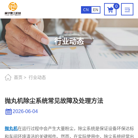
抛
0
CN
EN
丸
机
除
行业动态
尘
系
统
常
首页
行业动态
见
故
抛丸机除尘系统常见故障及处理方法
障
2026-06-04
及
处
抛丸机
在运行过程中会产生大量粉尘，除尘系统是保证设备环保达标
和车间环境清洁的关键部件。然而，在实际使用中，除尘系统经常出