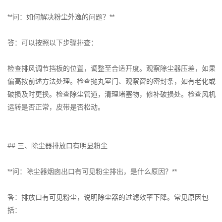
**问：如何解决粉尘外逸的问题？**
答：可以按照以下步骤排查：
检查排风调节挡板的位置，调整至合适开度。观察除尘器压差，如果
偏高按前述方法处理。检查抛丸室门、观察窗的密封条，如有老化或
破损及时更换。检查除尘管道，清理堵塞物，修补破损处。检查风机
运转是否正常，皮带是否松动。
## 三、除尘器排放口有明显粉尘
**问：除尘器烟囱出口有可见粉尘排出，是什么原因？**
答：排放口有可见粉尘，说明除尘器的过滤效率下降。常见原因包
括：