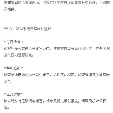
查卸灰阀是否关闭严密。收集的粉尘应按环保要求分类处理，不得随
意倾倒。
## 六、除尘系统日常维护建议
**每日检查**
观察压差读数是否在正常范围，注意排放口有无可见粉尘，检查压缩
空气压力是否稳定。
**每周维护**
检查脉冲电磁阀动作是否正常，清理灰斗积灰，检查管道连接处有无
漏气。
**每月维护**
检查滤材有无破损或堵塞，检查风机皮带张紧度，清理风机叶轮积
灰。