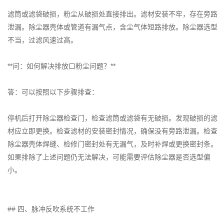
滤筒或滤袋破损，粉尘从破损处直接排出。滤材安装不牢，存在旁路
泄漏。除尘器壳体或管道有漏气点，含尘气体短路排放。除尘器选型
不当，过滤风速过高。
**问：如何解决排放口粉尘问题？**
答：可以按照以下步骤排查：
停机后打开除尘器检查门，检查滤筒或滤袋有无破损。发现破损的滤
材应立即更换。检查滤材的安装密封情况，确保没有旁路泄漏。检查
除尘器壳体焊缝、检修门密封处有无漏气，及时补焊或更换密封条。
如果排除了上述问题仍无法解决，可能需要评估除尘器是否选型偏
小。
## 四、脉冲反吹系统不工作