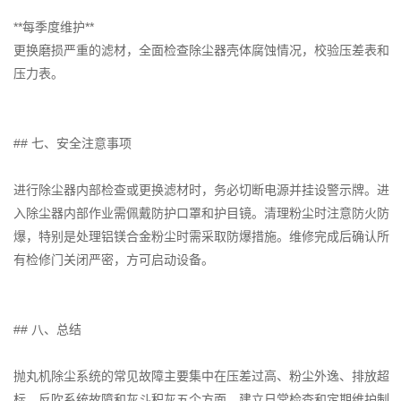
**每季度维护**
更换磨损严重的滤材，全面检查除尘器壳体腐蚀情况，校验压差表和
压力表。
## 七、安全注意事项
进行除尘器内部检查或更换滤材时，务必切断电源并挂设警示牌。进
入除尘器内部作业需佩戴防护口罩和护目镜。清理粉尘时注意防火防
爆，特别是处理铝镁合金粉尘时需采取防爆措施。维修完成后确认所
有检修门关闭严密，方可启动设备。
## 八、总结
抛丸机除尘系统的常见故障主要集中在压差过高、粉尘外逸、排放超
标、反吹系统故障和灰斗积灰五个方面。建立日常检查和定期维护制