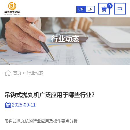
吊
0
CN
EN
钩
式
抛
行业动态
丸
机
广
泛
首页
行业动态
应
用
吊钩式抛丸机广泛应用于哪些行业？
于
2025-09-11
哪
些
吊钩式抛丸机的行业应用及操作要点分析