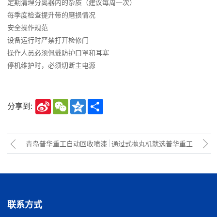
定期清理分离器内的杂质（建议每周一次）
每季度检查提升带的磨损情况
安全操作规范
设备运行时严禁打开检修门
操作人员必须佩戴防护口罩和耳塞
停机维护时，必须切断主电源
Sina
WeChat
Qzone
Share
分享到:
Weibo
青岛普华重工自动回收喷漆
通过式抛丸机就选普华重工
房——智能涂装与环保治理
的结合
联系方式