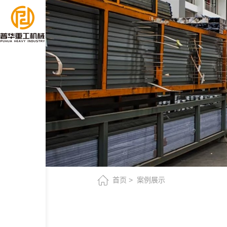
俄
罗
斯
客
户
首页
案例展示