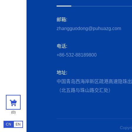
邮箱:
zhangguodong@puhuazg.com
电话:
+86-532-88189800
地址:
中国青岛西海岸新区疏港高速隐珠出
（北五路与珠山路交汇处）
(
0
)
CN
EN
Copy