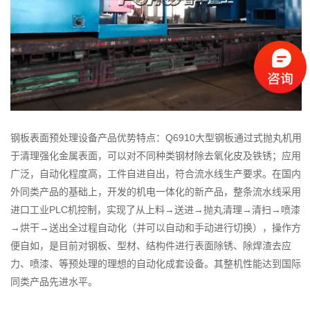
钢板表面预处理设备产品优势特点：Q6910大型钢板通过式抛丸机用
于清理强化金属表面，可以对不同种类钢材除去氧化皮及铁锈；应用
广泛，自动化程度高，工件自进自出，符合流水线生产要求。在国内
外同类产品的基础上，开发的机电一体化的新产品，整条流水线采用
进口工业PLC机控制，实现了从上料→送进→抛丸清理→清扫→喷漆
→烘干→送出全过程自动化（并可以自动和手动进行切换），操作方
便自如，是目前对钢板、型材、结构件进行表面除锈、除焊渣去应
力、喷漆、等预处理的理想的自动化成套设备。其整机性能达到国际
同类产品先进水平。