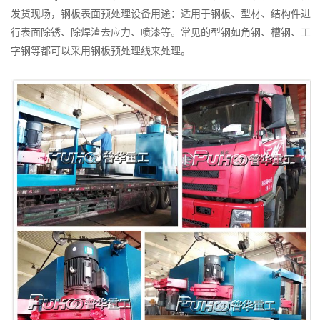
通
发货现场，钢板表面预处理设备用途：适用于钢板、型材、结构件进
过
行表面除锈、除焊渣去应力、喷漆等。常见的型钢如角钢、槽钢、工
式
字钢等都可以采用钢板预处理线来处理。
棒
材、
钢
管
及
型
钢
抛
丸
清