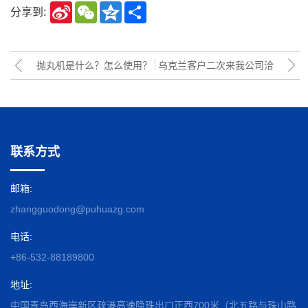
Sina
WeChat
Qzone
Share
分享到:
Weibo
抛丸机是什么？怎么使用？
乌克兰客户二次来我公司洽
谈’订购抛丸机事宜（视频）
联系方式
邮箱:
zhangguodong@puhuazg.com
电话:
+86-532-88189800
地址:
中国青岛西海岸新区疏港高速隐珠出口正西700米（北五路与珠山路