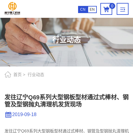
发
0
CN
EN
往
辽
宁
行业动态
Q69
系
列
大
首页
行业动态
型
钢
发往辽宁Q69系列大型钢板型材通过式棒材、钢
管及型钢抛丸清理机发货现场
板
型
2019-09-18
材
发往辽宁Q69系列大型钢板型材通过式棒材、钢管及型钢抛丸清理机