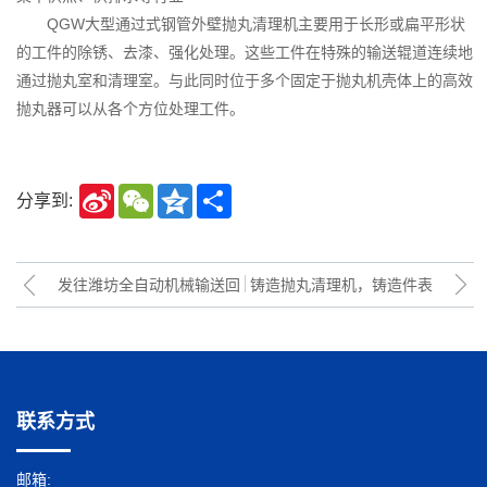
QGW大型通过式钢管外壁抛丸清理机主要用于长形或扁平形状
的工件的除锈、去漆、强化处理。这些工件在特殊的输送辊道连续地
通过抛丸室和清理室。与此同时位于多个固定于抛丸机壳体上的高效
抛丸器可以从各个方位处理工件。
Sina
WeChat
Qzone
Share
分享到:
Weibo
发往潍坊全自动机械输送回
铸造抛丸清理机，铸造件表
收式喷砂房/喷丸房装车发货
面抛丸处理除砂抛丸工艺方
现场
案
联系方式
邮箱: