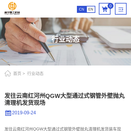
发
0
CN
EN
往
云
南
行业动态
红
河
州
QGW
首页
行业动态
大
型
发往云南红河州QGW大型通过式钢管外壁抛丸
清理机发货现场
通
过
2019-09-24
式
发往云南红河州QGW大型通过式钢管外壁抛丸清理机发货装车现