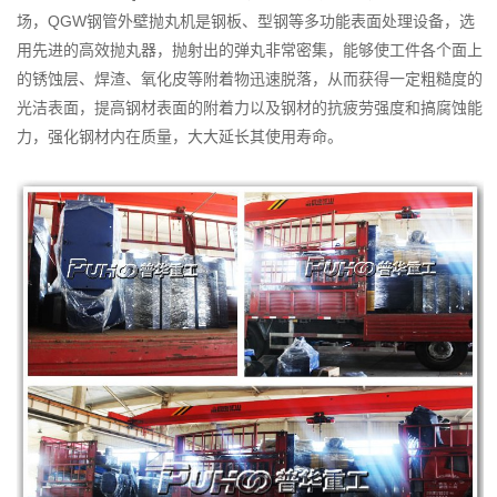
钢
场，QGW钢管外壁抛丸机是钢板、型钢等多功能表面处理设备，选
管
用先进的高效抛丸器，抛射出的弹丸非常密集，能够使工件各个面上
外
的锈蚀层、焊渣、氧化皮等附着物迅速脱落，从而获得一定粗糙度的
光洁表面，提高钢材表面的附着力以及钢材的抗疲劳强度和搞腐蚀能
壁
力，强化钢材内在质量，大大延长其使用寿命。
抛
丸
清
理
机
发
货
现
场