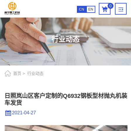
日
0
CN
EN
照
岚
山
行业动态
区
客
户
定
首页
行业动态
制
的
日照岚山区客户定制的Q6932钢板型材抛丸机装
车发货
Q6932
钢
2021-04-27
板