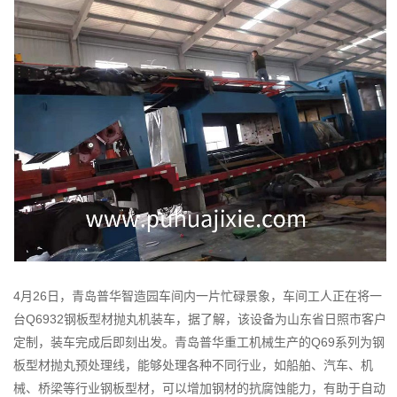
型
材
抛
丸
机
装
车
发
货
4月26日，青岛普华智造园车间内一片忙碌景象，车间工人正在将一
台Q6932钢板型材抛丸机装车，据了解，该设备为山东省日照市客户
定制，装车完成后即刻出发。青岛普华重工机械生产的Q69系列为钢
板型材抛丸预处理线，能够处理各种不同行业，如船舶、汽车、机
械、桥梁等行业钢板型材，可以增加钢材的抗腐蚀能力，有助于自动