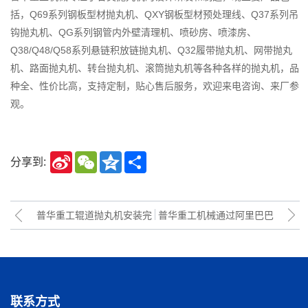
括，Q69系列钢板型材抛丸机、QXY钢板型材预处理线、Q37系列吊
钩抛丸机、QG系列钢管内外壁清理机、喷砂房、喷漆房、
Q38/Q48/Q58系列悬链积放链抛丸机、Q32履带抛丸机、网带抛丸
机、路面抛丸机、转台抛丸机、滚筒抛丸机等各种各样的抛丸机，品
种全、性价比高，支持定制，贴心售后服务，欢迎来电咨询、来厂参
观。
Sina
WeChat
Qzone
Share
分享到:
Weibo
普华重工辊道抛丸机安装完
普华重工机械通过阿里巴巴
毕，清理效果非常好，客户
实力工厂认证
点赞
联系方式