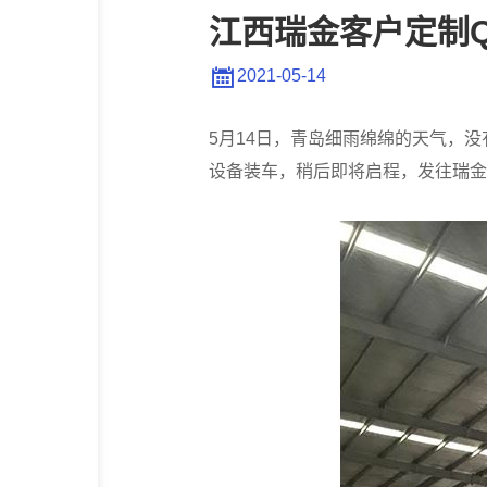
钢
江西瑞金客户定制Q
板
2021-05-14
抛
5月14日，青岛细雨绵绵的天气，
丸
设备装车，稍后即将启程，发往瑞金
机
第
二
车
发
货