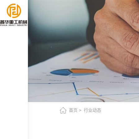
江
西
瑞
金
客
户
定
制
首页
行业动态
Q6920