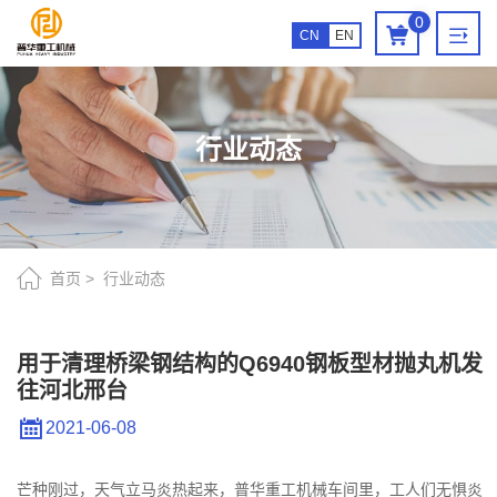
用
0
CN
EN
于
清
理
行业动态
桥
梁
钢
结
首页
行业动态
构
的
用于清理桥梁钢结构的Q6940钢板型材抛丸机发
往河北邢台
Q6940
钢
2021-06-08
板
芒种刚过，天气立马炎热起来，普华重工机械车间里，工人们无惧炎