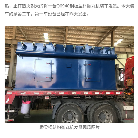
型
热，正在热火朝天的将一台Q6940钢板型材抛丸机装车发货。今天装
材
车的是第二车，第一车设备已经在昨天发出。
抛
丸
机
发
往
河
北
邢
台
桥梁钢结构抛丸机发货现场图片