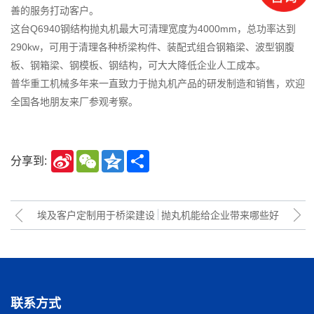
善的服务打动客户。
这台Q6940钢结构抛丸机最大可清理宽度为4000mm，总功率达到
290kw，可用于清理各种桥梁构件、装配式组合钢箱梁、波型钢腹
板、钢箱梁、钢模板、钢结构，可大大降低企业人工成本。
普华重工机械多年来一直致力于抛丸机产品的研发制造和销售，欢迎
全国各地朋友来厂参观考察。
Sina
WeChat
Qzone
Share
分享到:
Weibo
埃及客户定制用于桥梁建设
抛丸机能给企业带来哪些好
的Q69钢板抛丸机发货
处？抛丸机优点有哪些？
联系方式