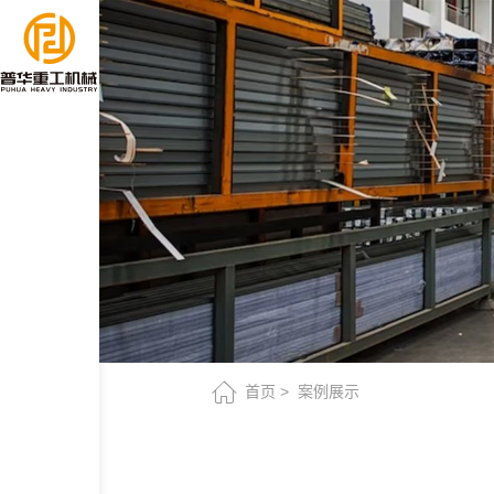
危
地
马
拉
客
户
首页
案例展示