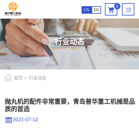
抛
0
CN
EN
丸
机
的
行业动态
配
件
非
常
首页
行业动态
重
要，
抛丸机的配件非常重要，青岛普华重工机械是品
质的首选
青
岛
2021-07-12
普