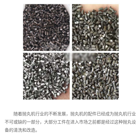
华
重
工
机
械
是
品
质
的
首
选
随着抛丸机行业的不断发展，抛丸机的配件已经成为抛丸机行业
不可或缺的一部分，大部分工件在进入市场之前都是经过这种抛丸设
备的清洗和改造。