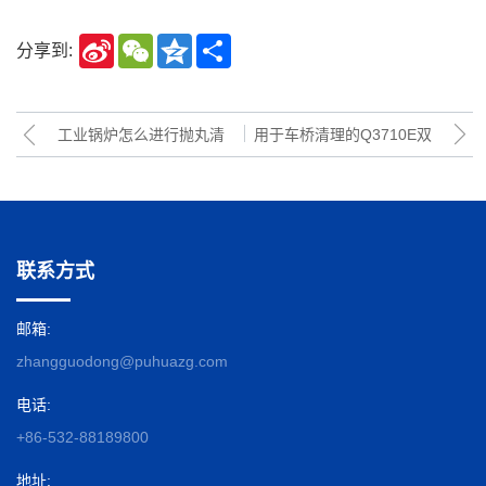
Sina
WeChat
Qzone
Share
分享到:
Weibo
工业锅炉怎么进行抛丸清
用于车桥清理的Q3710E双
理？用什么设备？
钩吊钩式抛丸机发往河南许
昌
联系方式
邮箱:
zhangguodong@puhuazg.com
电话:
+86-532-88189800
地址: