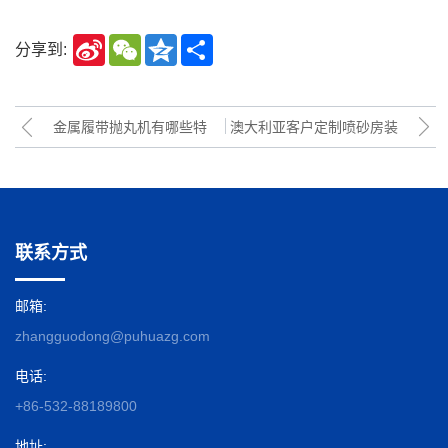
Sina
WeChat
Qzone
Share
分享到:
Weibo
金属履带抛丸机有哪些特
澳大利亚客户定制喷砂房装
点？适合清理什么样的工
车发货
件？
联系方式
邮箱:
zhangguodong@puhuazg.com
电话:
+86-532-88189800
地址: