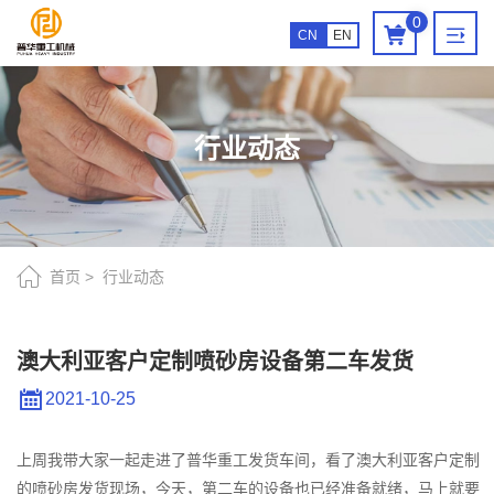
澳
0
CN
EN
大
利
亚
行业动态
客
户
定
制
首页
行业动态
喷
砂
澳大利亚客户定制喷砂房设备第二车发货
房
2021-10-25
设
备
上周我带大家一起走进了普华重工发货车间，看了澳大利亚客户定制
的喷砂房发货现场，今天，第二车的设备也已经准备就绪，马上就要